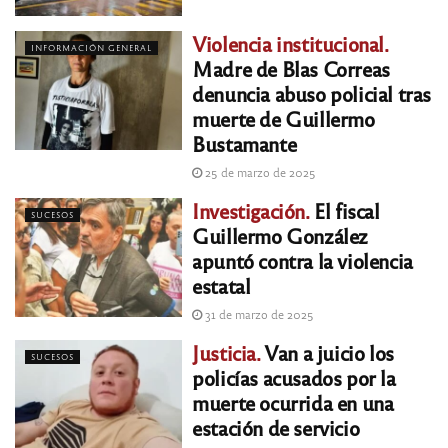
Violencia institucional.
INFORMACIÓN GENERAL
Madre de Blas Correas
denuncia abuso policial tras
muerte de Guillermo
Bustamante
25 de marzo de 2025
Investigación.
El fiscal
SUCESOS
Guillermo González
apuntó contra la violencia
estatal
31 de marzo de 2025
Justicia.
Van a juicio los
SUCESOS
policías acusados por la
muerte ocurrida en una
estación de servicio