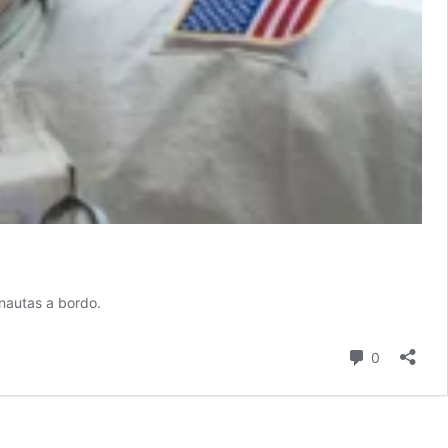
onautas a bordo.
comentari
0