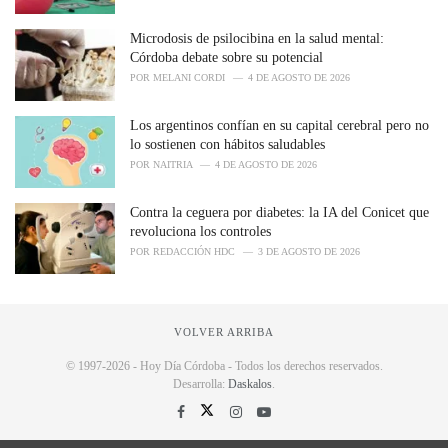
:
Microdosis de psilocibina en la salud mental:
Córdoba debate sobre su potencial
POR
MELANI CORDI
4 DE AGOSTO DE 2026
Los argentinos confían en su capital cerebral pero no
lo sostienen con hábitos saludables
POR
NAITRIA
4 DE AGOSTO DE 2026
Contra la ceguera por diabetes: la IA del Conicet que
revoluciona los controles
POR
REDACCIÓN HDC
3 DE AGOSTO DE 2026
VOLVER ARRIBA
© 1997-2026 - Hoy Día Córdoba - Todos los derechos reservados.
Desarrolla:
Daskalos
.