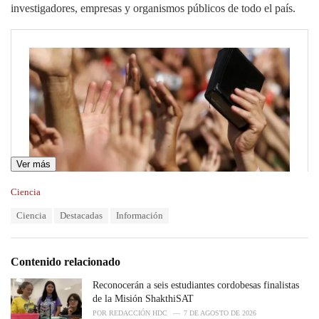
investigadores, empresas y organismos públicos de todo el país.
Ver más
C
Ciencia
a
T
Ciencia
Destacadas
Información
t
a
e
g
g
s
o
Contenido relacionado
:
r
i
Reconocerán a seis estudiantes cordobesas finalistas
e
de la Misión ShakthiSAT
s
POR
REDACCIÓN HDC
7 DE AGOSTO DE 2026