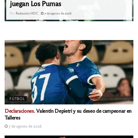
juegan Los Pumas
Por
Redacción HDC
7 de agosto de 2026
FÚTBOL
Declaraciones.
Valentín Depietri y su deseo de campeonar en
Talleres
7 de agosto de 2026