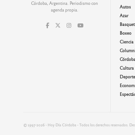
Córdoba, Argentina. Periodismo con
Autos
agenda propia.
Azar
Basquet
Boxeo
Ciencia
Columni
Córdob
Cultura
Deporte
Economí
Espectá
© 1997-2026 - Hoy Día Córdoba - Todos los derechos reservados. Des