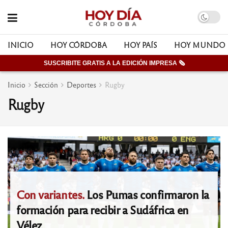
INICIO
HOY CÓRDOBA
HOY PAÍS
HOY MUNDO
SUSCRIBITE GRATIS A LA EDICIÓN IMPRESA 🗞
Inicio
Sección
Deportes
Rugby
Rugby
Con variantes.
Los Pumas confirmaron la
formación para recibir a Sudáfrica en
Vélez