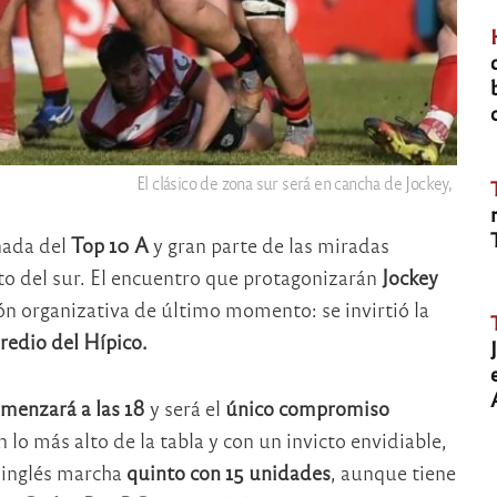
El clásico de zona sur será en cancha de Jockey,
nada del
Top 10 A
y gran parte de las miradas
to del sur. El encuentro que protagonizarán
Jockey
n organizativa de último momento: se invirtió la
redio del Hípico.
menzará a las 18
y será el
único compromiso
 lo más alto de la tabla y con un invicto envidiable,
o inglés marcha
quinto con 15 unidades
, aunque tiene