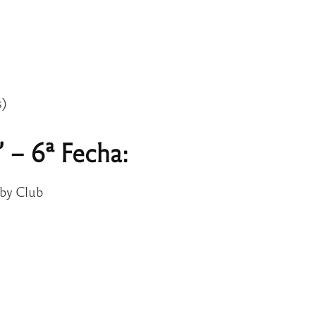
s)
 – 6ª Fecha:
gby Club