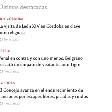
Últimas destacadas
HOY CÓRDOBA
La visita de León XIV en Córdoba en clave
interreligiosa
6 horas atrás
FÚTBOL
Penal en contra y con uno menos: Belgrano
rescató un empate de visitante ante Tigre
8 horas atrás
CÓRDOBA
El Concejo avanza en el endurecimiento de
sanciones por escapes libres, picadas y ruidos
8 horas atrás