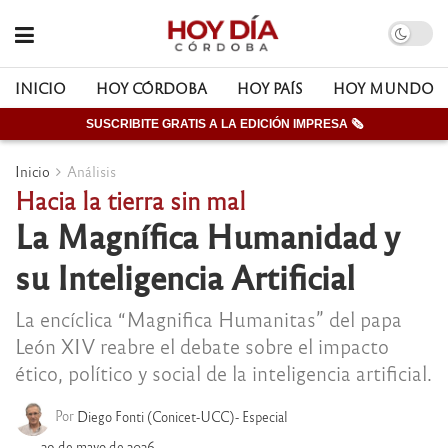
INICIO
HOY CÓRDOBA
HOY PAÍS
HOY MUNDO
SUSCRIBITE GRATIS A LA EDICIÓN IMPRESA 🗞
Inicio
Análisis
Hacia la tierra sin mal
La Magnífica Humanidad y
su Inteligencia Artificial
La encíclica “Magnifica Humanitas” del papa
León XIV reabre el debate sobre el impacto
ético, político y social de la inteligencia artificial.
Por
Diego Fonti (Conicet-UCC)- Especial
29 de mayo de 2026