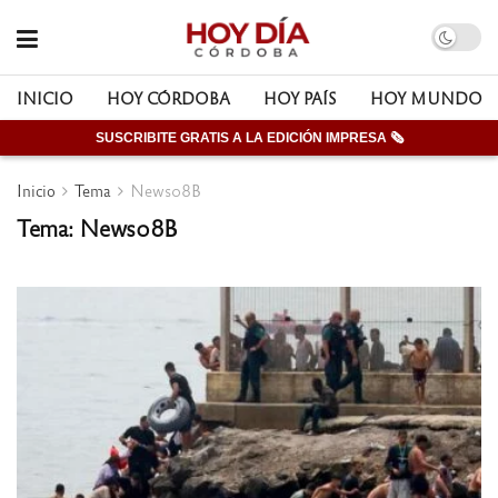
INICIO
HOY CÓRDOBA
HOY PAÍS
HOY MUNDO
SUSCRIBITE GRATIS A LA EDICIÓN IMPRESA 🗞
Inicio
Tema
News08B
Tema: News08B