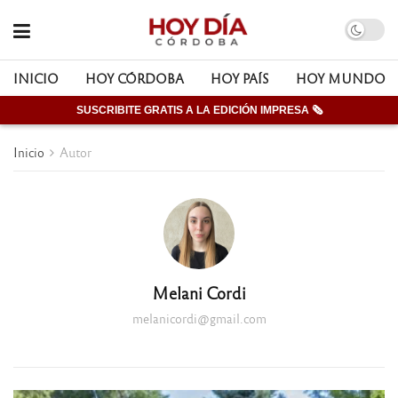
INICIO
HOY CÓRDOBA
HOY PAÍS
HOY MUNDO
SUSCRIBITE GRATIS A LA EDICIÓN IMPRESA 🗞
Inicio
Autor
Melani Cordi
melanicordi@gmail.com