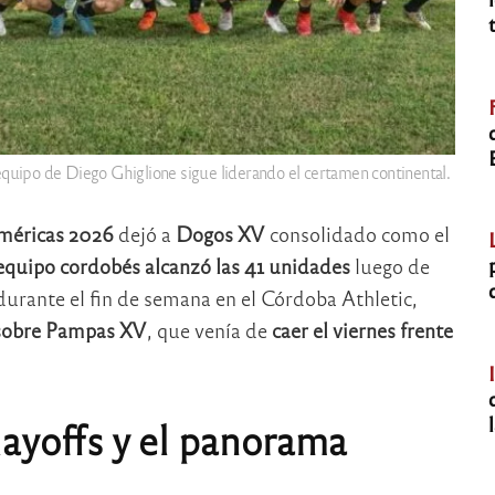
equipo de Diego Ghiglione sigue liderando el certamen continental.
méricas 2026
dejó a
Dogos XV
consolidado como el
equipo cordobés alcanzó las 41 unidades
luego de
urante el fin de semana en el Córdoba Athletic,
a sobre Pampas XV
, que venía de
caer el viernes frente
playoffs y el panorama