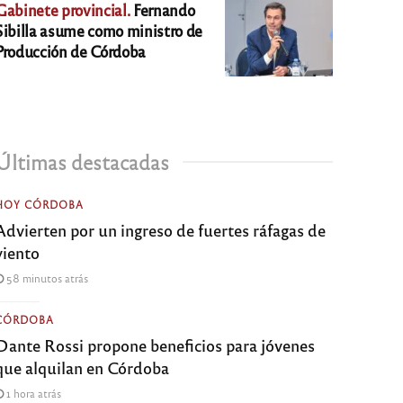
Gabinete provincial.
Fernando
Sibilla asume como ministro de
Producción de Córdoba
Últimas destacadas
HOY CÓRDOBA
Advierten por un ingreso de fuertes ráfagas de
viento
58 minutos atrás
CÓRDOBA
Dante Rossi propone beneficios para jóvenes
que alquilan en Córdoba
1 hora atrás