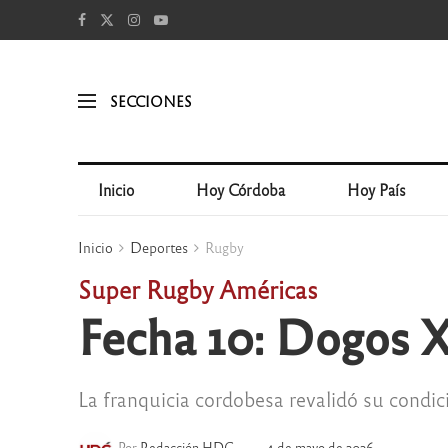
SECCIONES
Inicio
Hoy Córdoba
Hoy País
Inicio
Deportes
Rugby
Super Rugby Américas
Fecha 10: Dogos XV
La franquicia cordobesa revalidó su condic
Por
Redacción HDC
4 de mayo de 2026