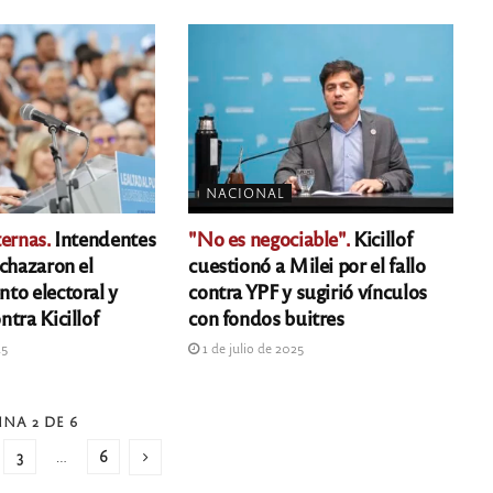
NACIONAL
ernas.
Intendentes
"No es negociable".
Kicillof
echazaron el
cuestionó a Milei por el fallo
to electoral y
contra YPF y sugirió vínculos
tra Kicillof
con fondos buitres
25
1 de julio de 2025
INA 2 DE 6
3
…
6