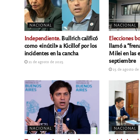
NACIONAL
NACIONAL
Independiente.
Bullrich calificó
Elecciones b
como «inútil» a Kicillof por los
llamó a “fren
incidentes en la cancha
Milei en las 
septiembre
21 de agosto de 2025
15 de agosto de
NACIONAL
NACIONAL