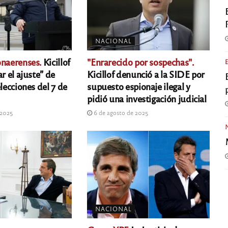
NACIONAL
onaerenses.
Kicillof
"Enrarecido por sospechas".
ar el ajuste” de
Kicillof denunció a la SIDE por
elecciones del 7 de
supuesto espionaje ilegal y
pidió una investigación judicial
 2025
6 de agosto de 2025
NACIONAL