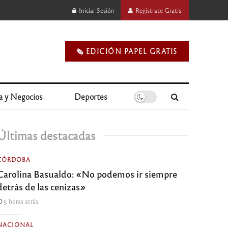
Iniciar Sesión
Regístrate Gratis
🗞️ EDICIÓN PAPEL GRATIS
a y Negocios
Deportes
Últimas destacadas
CÓRDOBA
Carolina Basualdo: «No podemos ir siempre
detrás de las cenizas»
5 horas atrás
NACIONAL