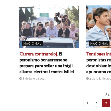
NACIONAL
NACIONAL
Carrera contrarreloj.
El
Tensiones int
peronismo bonaerense se
peronistas r
prepara para sellar una frágil
desdoblamien
alianza electoral contra Milei
apuntaron con
8 de julio de 2025
4 de julio de 20
PÁG
1
2