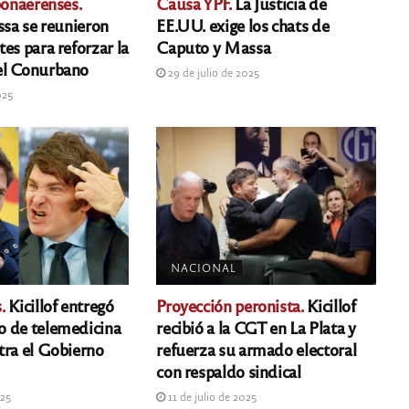
bonaerenses.
Causa YPF.
La Justicia de
ssa se reunieron
EE.UU. exige los chats de
es para reforzar la
Caputo y Massa
el Conurbano
29 de julio de 2025
025
NACIONAL
.
Kicillof entregó
Proyección peronista.
Kicillof
 de telemedicina
recibió a la CGT en La Plata y
tra el Gobierno
refuerza su armado electoral
con respaldo sindical
025
11 de julio de 2025