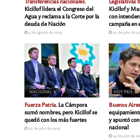
Transferencias nacionales.
Legislativas 
Kicillof lidera el Congreso del
Kicillof y Ma
Agua y reclama a la Corte por la
con intendent
deuda de Nación
campaña en 
5 de agosto de 2025
30 de julio de 2
NACIONAL
HOY PAÍS
Fuerza Patria.
La Cámpora
Buenos Aires
sumó nombres, pero Kicillof se
equipamiento
quedó con los más fuertes
y apuntó con
nacional
20 de julio de 2025
14 de julio de 2