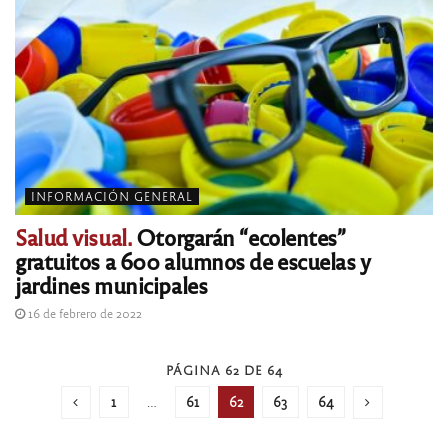
INFORMACIÓN GENERAL
Salud visual.
Otorgarán “ecolentes”
gratuitos a 600 alumnos de escuelas y
jardines municipales
16 de febrero de 2022
PÁGINA 62 DE 64
1
…
61
62
63
64