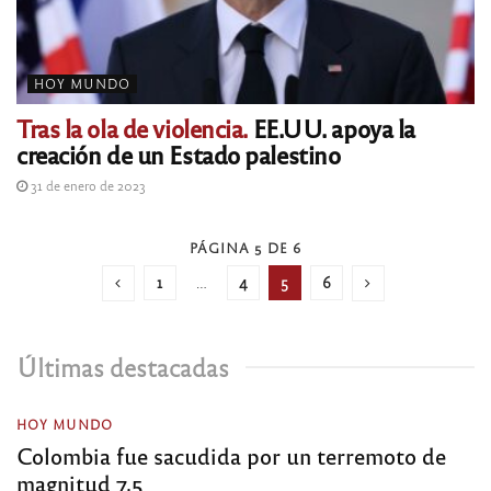
HOY MUNDO
Tras la ola de violencia.
EE.UU. apoya la
creación de un Estado palestino
31 de enero de 2023
PÁGINA 5 DE 6
1
…
4
5
6
Últimas destacadas
HOY MUNDO
Colombia fue sacudida por un terremoto de
magnitud 7,5