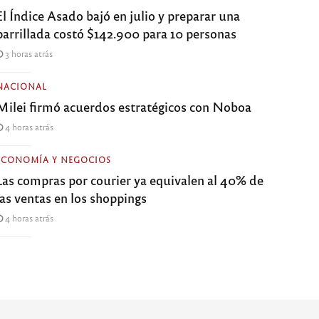
El Índice Asado bajó en julio y preparar una
parrillada costó $142.900 para 10 personas
3 horas atrás
NACIONAL
Milei firmó acuerdos estratégicos con Noboa
4 horas atrás
ECONOMÍA Y NEGOCIOS
Las compras por courier ya equivalen al 40% de
las ventas en los shoppings
4 horas atrás