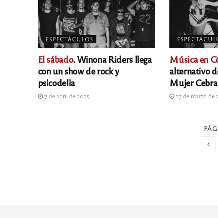
ESPECTÁCULOS
ESPECTÁCUL
El sábado.
Winona Riders llega
Música en C
con un show de rock y
alternativo 
psicodelia
Mujer Cebra
7 de abril de 2025
27 de marzo de 
PÁG