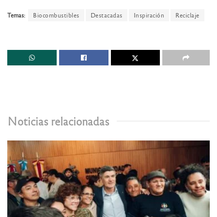
Temas:
Biocombustibles
Destacadas
Inspiración
Reciclaje
Noticias relacionadas