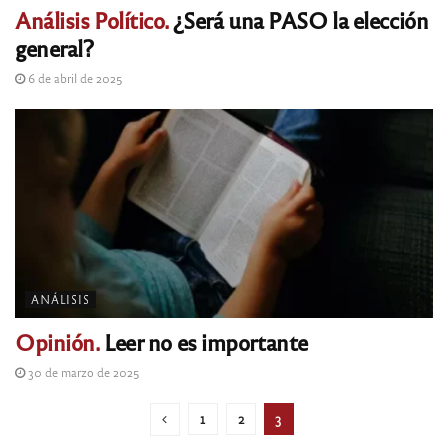
Análisis Político.
¿Será una PASO la elección
general?
6 de abril de 2025
ANÁLISIS
Opinión.
Leer no es importante
30 de marzo de 2025
1
2
3