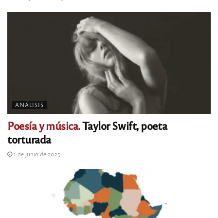
ANÁLISIS
Poesía y música.
Taylor Swift, poeta
torturada
1 de junio de 2025