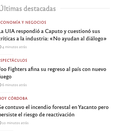
Últimas destacadas
ECONOMÍA Y NEGOCIOS
La UIA respondió a Caputo y cuestionó sus
críticas a la industria: «No ayudan al diálogo»
4 minutos atrás
ESPECTÁCULOS
Foo Fighters afina su regreso al país con nuevo
fuego
6 minutos atrás
HOY CÓRDOBA
Se contuvo el incendio forestal en Yacanto pero
persiste el riesgo de reactivación
10 minutos atrás