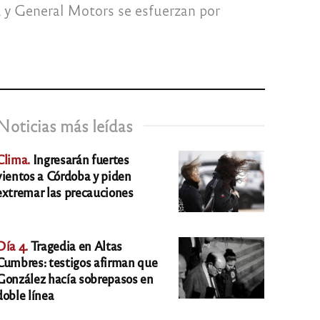
d y General Motors se esfuerzan por
Noticias más leídas
Clima.
Ingresarán fuertes
vientos a Córdoba y piden
extremar las precauciones
Día 4.
Tragedia en Altas
Cumbres: testigos afirman que
González hacía sobrepasos en
doble línea