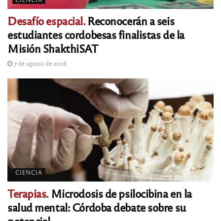
Desafío espacial.
Reconocerán a seis
estudiantes cordobesas finalistas de la
Misión ShakthiSAT
7 de agosto de 2026
CIENCIA
Terapias.
Microdosis de psilocibina en la
salud mental: Córdoba debate sobre su
potencial