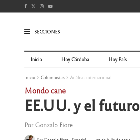
SECCIONES
Inicio
Hoy Córdoba
Hoy País
Inicio
Columnistas
Análisis internacional
Mondo cane
EE.UU. y el futur
Por Gonzalo Fiore
Por
Gonzalo Fiore - Especial
25 de julio de 2024