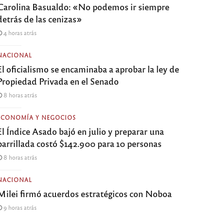
Carolina Basualdo: «No podemos ir siempre
detrás de las cenizas»
4 horas atrás
NACIONAL
El oficialismo se encaminaba a aprobar la ley de
Propiedad Privada en el Senado
8 horas atrás
ECONOMÍA Y NEGOCIOS
El Índice Asado bajó en julio y preparar una
parrillada costó $142.900 para 10 personas
8 horas atrás
NACIONAL
Milei firmó acuerdos estratégicos con Noboa
9 horas atrás