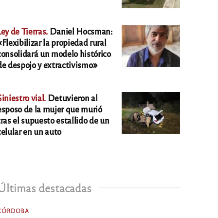
Ley de Tierras.
Daniel Hocsman:
«Flexibilizar la propiedad rural
consolidará un modelo histórico
de despojo y extractivismo»
Siniestro vial.
Detuvieron al
esposo de la mujer que murió
tras el supuesto estallido de un
celular en un auto
Últimas destacadas
CÓRDOBA