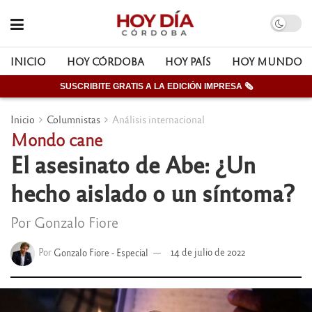
INICIO
HOY CÓRDOBA
HOY PAÍS
HOY MUNDO
SUSCRIBITE GRATIS A LA EDICIÓN IMPRESA 🗞
Inicio
Columnistas
Análisis internacional
Mondo cane
El asesinato de Abe: ¿Un
hecho aislado o un síntoma?
Por Gonzalo Fiore
Por
Gonzalo Fiore - Especial
14 de julio de 2022