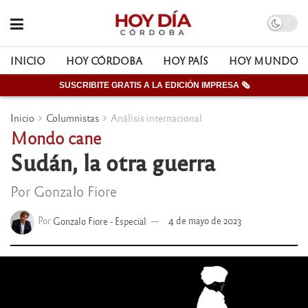
INICIO
HOY CÓRDOBA
HOY PAÍS
HOY MUNDO
SUSCRIBITE GRATIS A LA EDICIÓN IMPRESA 🗞
Inicio
Columnistas
Análisis internacional
Mondo cane
Sudán, la otra guerra
Por Gonzalo Fiore
Por
Gonzalo Fiore - Especial
4 de mayo de 2023