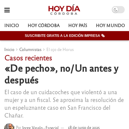
INICIO
HOY CÓRDOBA
HOY PAÍS
HOY MUNDO
SUSCRIBITE GRATIS A LA EDICIÓN IMPRESA 🗞
Inicio
Columnistas
El ojo de Horus
Casos recientes
«De pecho», no/Un antes y
después
El caso de un cuidacoches que violentó a una
mujer y a un fiscal. Se aproxima la resolución de
un espeluznante caso en San Francisco del
Chañar.
Por
Jorge Vasalo - Especial
18 de junio de 2025