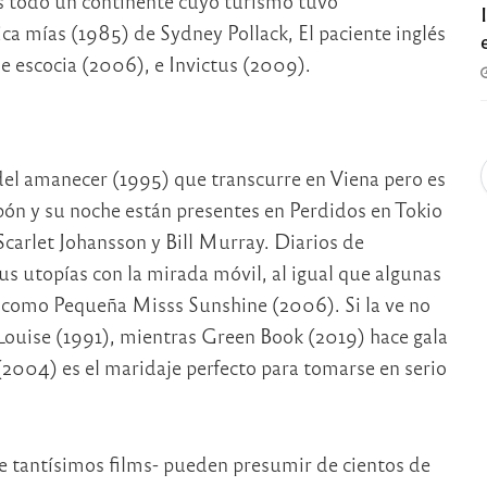
 es todo un continente cuyo turismo tuvo
ca mías (1985) de Sydney Pollack, El paciente inglés
de escocia (2006), e Invictus (2009).
el amanecer (1995) que transcurre en Viena pero es
apón y su noche están presentes en Perdidos en Tokio
carlet Johansson y Bill Murray. Diarios de
s utopías con la mirada móvil, al igual que algunas
 como Pequeña Misss Sunshine (2006). Si la ve no
 Louise (1991), mientras Green Book (2019) hace gala
(2004) es el maridaje perfecto para tomarse en serio
e tantísimos films- pueden presumir de cientos de