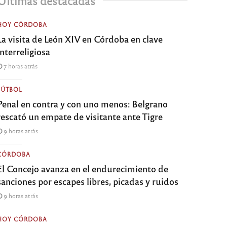
Últimas destacadas
HOY CÓRDOBA
La visita de León XIV en Córdoba en clave
interreligiosa
7 horas atrás
FÚTBOL
Penal en contra y con uno menos: Belgrano
rescató un empate de visitante ante Tigre
9 horas atrás
CÓRDOBA
El Concejo avanza en el endurecimiento de
sanciones por escapes libres, picadas y ruidos
9 horas atrás
HOY CÓRDOBA