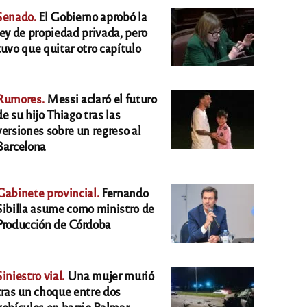
Senado.
El Gobierno aprobó la
ley de propiedad privada, pero
tuvo que quitar otro capítulo
Rumores.
Messi aclaró el futuro
de su hijo Thiago tras las
versiones sobre un regreso al
Barcelona
Gabinete provincial.
Fernando
Sibilla asume como ministro de
Producción de Córdoba
Siniestro vial.
Una mujer murió
tras un choque entre dos
vehículos en barrio Palmar