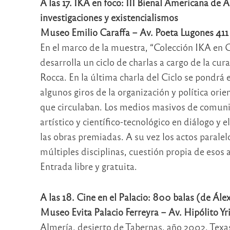
A las 17. IKA en foco: III Bienal Americana de 
investigaciones y existencialismos
Museo Emilio Caraffa – Av. Poeta Lugones 411
En el marco de la muestra, “Colección IKA en C
desarrolla un ciclo de charlas a cargo de la cur
Rocca. En la última charla del Ciclo se pondrá 
algunos giros de la organización y política orie
que circulaban. Los medios masivos de comunica
artístico y científico-tecnológico en diálogo y e
las obras premiadas. A su vez los actos paralelo
múltiples disciplinas, cuestión propia de esos a
Entrada libre y gratuita.
A las 18. Cine en el Palacio: 800 balas (de Álex
Museo Evita Palacio Ferreyra – Av. Hipólito Yr
Almería, desierto de Tabernas, año 2002. Tex