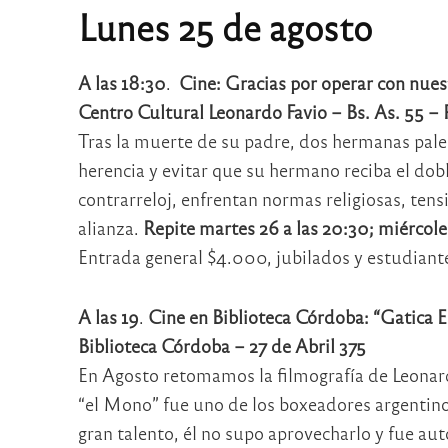
Lunes 25
de agosto
A las 18:30
.
Cine:
Gracias por operar con nue
Centro Cultural Leonardo Favio – Bs. As. 55 –
Tras la muerte de su padre, dos hermanas pales
herencia y evitar que su hermano reciba el dob
contrarreloj, enfrentan normas religiosas, tens
alianza.
Repite martes 26 a las 20:30; miércoles
Entrada general $4.000, jubilados y estudiante
A las 19
.
Cine en Biblioteca Córdoba: “Gatica
Biblioteca Córdoba – 27 de Abril 375
En Agosto retomamos la filmografía de Leonardo
“el Mono” fue uno de los boxeadores argentino
gran talento, él no supo aprovecharlo y fue au