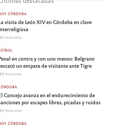
Últimas destacadas
HOY CÓRDOBA
La visita de León XIV en Córdoba en clave
interreligiosa
6 horas atrás
FÚTBOL
Penal en contra y con uno menos: Belgrano
rescató un empate de visitante ante Tigre
8 horas atrás
CÓRDOBA
El Concejo avanza en el endurecimiento de
sanciones por escapes libres, picadas y ruidos
8 horas atrás
HOY CÓRDOBA