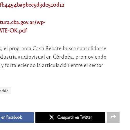
14fb4454ba9bec5d3de510d12
ltura.cba.gov.ar/wp-
ATE-OK.pdf
s, el programa Cash Rebate busca consolidarse
industria audiovisual en Córdoba, promoviendo
y fortaleciendo la articulación entre el sector
ación
 en Facebook
Compartir en Twitter