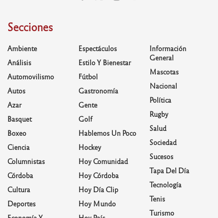
Secciones
Ambiente
Espectáculos
Información
General
Análisis
Estilo Y Bienestar
Mascotas
Automovilismo
Fútbol
Nacional
Autos
Gastronomía
Política
Azar
Gente
Rugby
Basquet
Golf
Salud
Boxeo
Hablemos Un Poco
Sociedad
Ciencia
Hockey
Sucesos
Columnistas
Hoy Comunidad
Tapa Del Día
Córdoba
Hoy Córdoba
Tecnología
Cultura
Hoy Día Clip
Tenis
Deportes
Hoy Mundo
Turismo
Economía Y
Hoy País