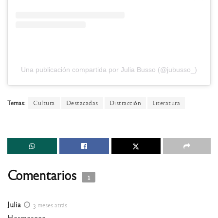
Una publicación compartida por Julia Busso (@jubusso_)
Temas:
Cultura
Destacadas
Distracción
Literatura
Comentarios
1
Julia
3 meses atrás
Hermosooo