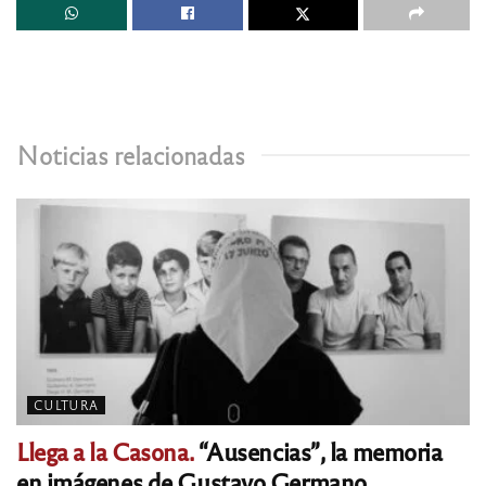
Noticias relacionadas
CULTURA
Llega a la Casona.
“Ausencias”, la memoria
en imágenes de Gustavo Germano