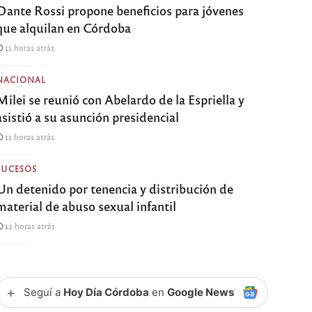
Dante Rossi propone beneficios para jóvenes
que alquilan en Córdoba
11 horas atrás
NACIONAL
Milei se reunió con Abelardo de la Espriella y
asistió a su asunción presidencial
11 horas atrás
SUCESOS
Un detenido por tenencia y distribución de
material de abuso sexual infantil
12 horas atrás
+
Seguí a
Hoy Día Córdoba
en
Google News