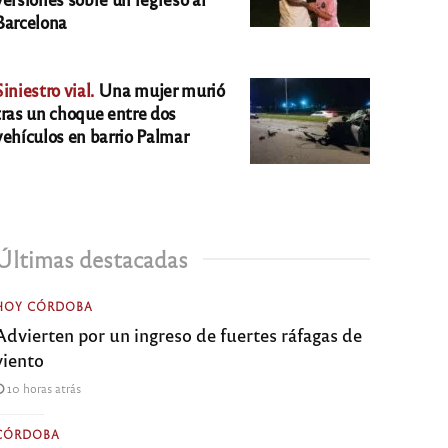
Barcelona
Siniestro vial.
Una mujer murió
tras un choque entre dos
vehículos en barrio Palmar
Últimas destacadas
HOY CÓRDOBA
Advierten por un ingreso de fuertes ráfagas de
viento
10 horas atrás
CÓRDOBA