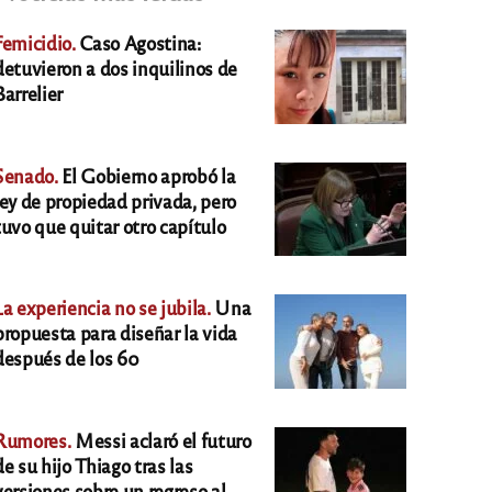
Femicidio.
Caso Agostina:
detuvieron a dos inquilinos de
Barrelier
Senado.
El Gobierno aprobó la
ley de propiedad privada, pero
tuvo que quitar otro capítulo
La experiencia no se jubila.
Una
propuesta para diseñar la vida
después de los 60
Rumores.
Messi aclaró el futuro
de su hijo Thiago tras las
versiones sobre un regreso al