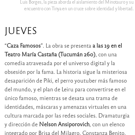
Luis Borges, la pieza aborda el aislamiento del Minotauro y su
encuentro con Tinya en un cruce sobre identidad y libertad.
JUEVES
“
Caza Famosos
”. La obra se presenta
a las 19 en el
Teatro María Castaña (Tucumán 260)
, con una
comedia atravesada por el universo digital y la
obsesión por la fama. La historia sigue la misteriosa
desaparición de Piki, el perro youtuber más famoso
del mundo, y el plan de Leiru para convertirse en el
único famoso, mientras se desata una trama de
identidades, máscaras y amenazas virtuales en una
cultura marcada por las redes sociales. Dramaturgia
y dirección de
Nelson Ansiporovich
, con un elenco
integrado por Brisa del Milagro, Constanza Benito,