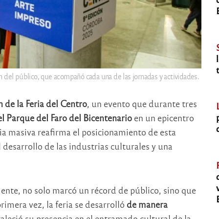
n del público, que acompañó cada una de las jornadas y actividades.
n de la Feria del Centro
, un evento que durante tres
l Parque del Faro del Bicentenario
en un epicentro
ia masiva reafirma el posicionamiento de esta
 desarrollo de las industrias culturales y una
ente, no solo marcó un récord de público, sino que
rimera vez, la feria se desarrolló
de manera
taleció su presencia en el entramado cultural de la