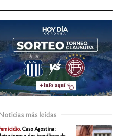
Noticias más leídas
Femicidio.
Caso Agostina:
detuvieron a dos inquilinos de