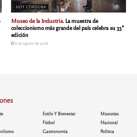
HOY CÓRDOBA
e
Museo de la Industria.
La muestra de
coleccionismo más grande del país celebra su 33°
edición
6 de agosto de 2026
iones
te
Estilo Y Bienestar
Mascotas
Fútbol
Nacional
vilismo
Gastronomía
Política