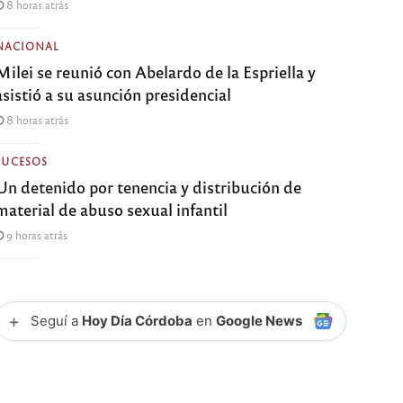
8 horas atrás
NACIONAL
Milei se reunió con Abelardo de la Espriella y
asistió a su asunción presidencial
8 horas atrás
SUCESOS
Un detenido por tenencia y distribución de
material de abuso sexual infantil
9 horas atrás
+
Seguí a
Hoy Día Córdoba
en
Google News