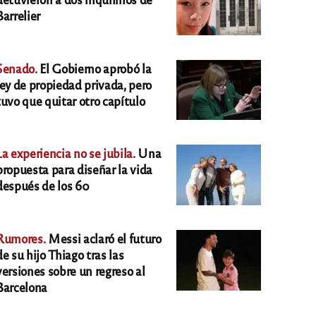
Barrelier
Senado.
El Gobierno aprobó la
ley de propiedad privada, pero
tuvo que quitar otro capítulo
La experiencia no se jubila.
Una
propuesta para diseñar la vida
después de los 60
Rumores.
Messi aclaró el futuro
de su hijo Thiago tras las
versiones sobre un regreso al
Barcelona