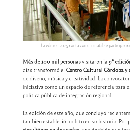
La edición 2025 contó con una notable participació
Más de 100 mil personas
visitaron la
9° edició
días transformó el
Centro Cultural Córdoba y e
de diseño, música y creatividad. La convocator
iniciativa como un espacio de referencia para el
política pública de integración regional.
La edición de este año, que concluyó recientem
también estableció un hito en su historia. Por p
simultánea en dos sedes
, una decisión que for