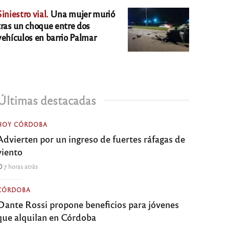
Siniestro vial.
Una mujer murió
tras un choque entre dos
vehículos en barrio Palmar
Últimas destacadas
HOY CÓRDOBA
Advierten por un ingreso de fuertes ráfagas de
viento
7 horas atrás
CÓRDOBA
Dante Rossi propone beneficios para jóvenes
que alquilan en Córdoba