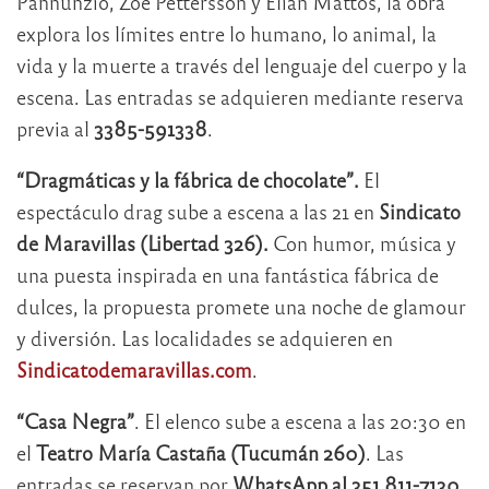
Pannunzio, Zoe Pettersson y Elian Mattos, la obra
explora los límites entre lo humano, lo animal, la
vida y la muerte a través del lenguaje del cuerpo y la
escena. Las entradas se adquieren mediante reserva
previa al
3385-591338
.
“Dragmáticas y la fábrica de chocolate”.
El
espectáculo drag sube a escena a las 21 en
Sindicato
de Maravillas (Libertad 326).
Con humor, música y
una puesta inspirada en una fantástica fábrica de
dulces, la propuesta promete una noche de glamour
y diversión. Las localidades se adquieren en
Sindicatodemaravillas.com
.
“Casa Negra”
. El elenco sube a escena a las 20:30 en
el
Teatro María Castaña (Tucumán 260)
. Las
entradas se reservan por
WhatsApp al 351 811-7130