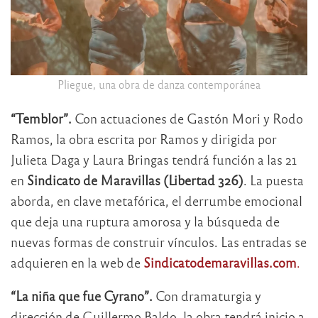
Pliegue, una obra de danza contemporánea
“Temblor”.
Con actuaciones de Gastón Mori y Rodo
Ramos, la obra escrita por Ramos y dirigida por
Julieta Daga y Laura Bringas tendrá función a las 21
en
Sindicato de Maravillas (Libertad 326)
. La puesta
aborda, en clave metafórica, el derrumbe emocional
que deja una ruptura amorosa y la búsqueda de
nuevas formas de construir vínculos. Las entradas se
adquieren en la web de
Sindicatodemaravillas.com
.
“La niña que fue Cyrano”.
Con dramaturgia y
dirección de Guillermo Baldo, la obra tendrá inicio a