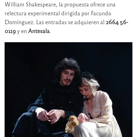
William Shakespeare, la propuesta ofrece una
relectura experimental dirigida por Facundo
Domínguez. Las entradas se adquieren al
2664 56-
0119
y en
Antesala
.