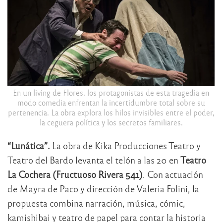
En un living de Flores, los protagonistas de esta tragedia en
modo comedia enfrentan la incertidumbre total sobre su
pertenencia. La obra explora los hilos invisibles entre el poder,
la ceguera política y los secretos familiares.
“Lunática”.
La obra de Kika Producciones Teatro y
Teatro del Bardo levanta el telón a las 20 en
Teatro
La Cochera (Fructuoso Rivera 541)
. Con actuación
de Mayra de Paco y dirección de Valeria Folini, la
propuesta combina narración, música, cómic,
kamishibai y teatro de papel para contar la historia