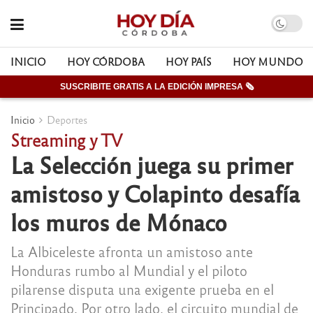
INICIO
HOY CÓRDOBA
HOY PAÍS
HOY MUNDO
SUSCRIBITE GRATIS A LA EDICIÓN IMPRESA 🗞
Inicio
Deportes
Streaming y TV
La Selección juega su primer
amistoso y Colapinto desafía
los muros de Mónaco
La Albiceleste afronta un amistoso ante
Honduras rumbo al Mundial y el piloto
pilarense disputa una exigente prueba en el
Principado. Por otro lado, el circuito mundial de