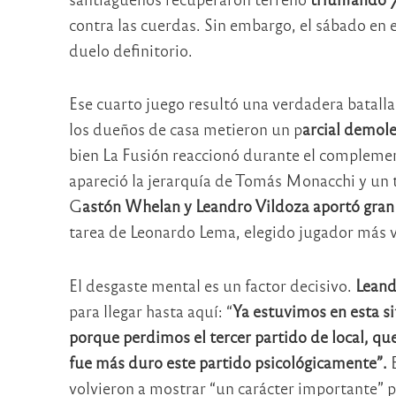
contra las cuerdas. Sin embargo, el sábado en e
duelo definitorio.
Ese cuarto juego resultó una verdadera batall
los dueños de casa metieron un p
arcial demole
bien La Fusión reaccionó durante el complemen
apareció la jerarquía de Tomás Monacchi y un t
G
astón Whelan y Leandro Vildoza aportó gran t
tarea de Leonardo Lema, elegido jugador más v
El desgaste mental es un factor decisivo.
Leand
para llegar hasta aquí: “
Ya estuvimos en esta s
porque perdimos el tercer partido de local, qu
fue más duro este partido psicológicamente”.
E
volvieron a mostrar “un carácter importante” pa