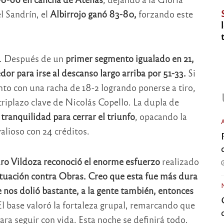
l Sandrín, el
Albirrojo ganó 83-80,
forzando este
a. Después de un
primer segmento igualado en 21,
dor para irse al descanso largo arriba por 51-33.
Si
to con una racha de 18-2 logrando ponerse a tiro,
riplazo clave de Nicolás Copello. La dupla de
ranquilidad para cerrar el triunfo
, opacando la
alioso con 24 créditos.
ro Vildoza reconoció el enorme esfuerzo
realizado
ituación contra Obras. Creo que esta fue más dura
e nos dolió bastante, a la gente también, entonces
l base valoró la fortaleza grupal, remarcando que
ra seguir con vida. Esta noche se definirá todo.