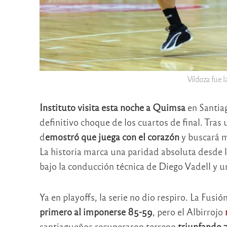
Vildoza fue l
Instituto visita esta noche a Quimsa
en Santiag
definitivo choque de los cuartos de final. Tras
d
emostró que juega con el corazón
y buscará m
La historia marca una paridad absoluta desde l
bajo la conducción técnica de Diego Vadell y u
Ya en playoffs, la serie no dio respiro. La Fusi
primero al imponerse 85-59
, pero el Albirrojo
santiagueños recuperaron terreno
triunfando 