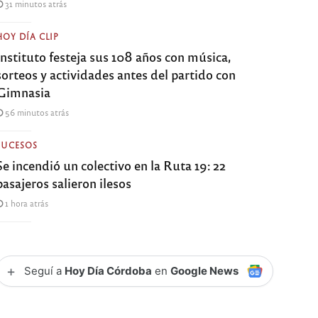
31 minutos atrás
HOY DÍA CLIP
Instituto festeja sus 108 años con música,
sorteos y actividades antes del partido con
Gimnasia
56 minutos atrás
SUCESOS
Se incendió un colectivo en la Ruta 19: 22
pasajeros salieron ilesos
1 hora atrás
+
Seguí a
Hoy Día Córdoba
en
Google News