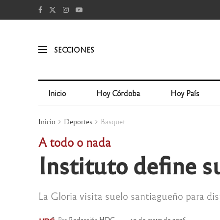
SECCIONES
Inicio
Hoy Córdoba
Hoy País
Inicio
Deportes
Basquet
A todo o nada
Instituto define 
La Gloria visita suelo santiagueño para dis
Por
Redacción HDC
19 de mayo de 2026