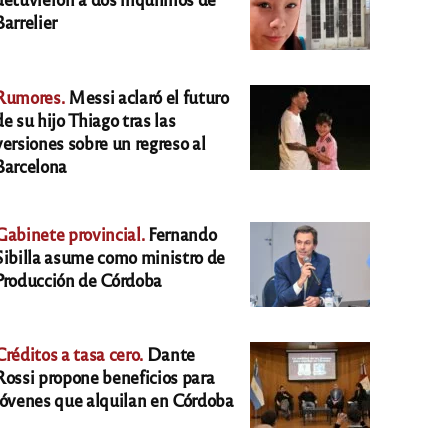
Barrelier
Rumores.
Messi aclaró el futuro
de su hijo Thiago tras las
versiones sobre un regreso al
Barcelona
Gabinete provincial.
Fernando
Sibilla asume como ministro de
Producción de Córdoba
Créditos a tasa cero.
Dante
Rossi propone beneficios para
jóvenes que alquilan en Córdoba