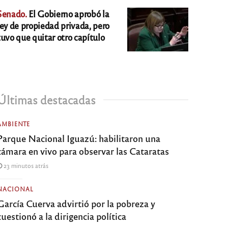
Senado.
El Gobierno aprobó la
ley de propiedad privada, pero
tuvo que quitar otro capítulo
Últimas destacadas
AMBIENTE
Parque Nacional Iguazú: habilitaron una
cámara en vivo para observar las Cataratas
23 minutos atrás
NACIONAL
García Cuerva advirtió por la pobreza y
cuestionó a la dirigencia política