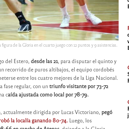
a figura de la Gloria en el cuarto juego con 12 puntos y 9 asistencias.
o del Estero,
desde las 21
, para disputar el quinto y
 un recorrido de puros altibajos, el equipo cordobés
eterse entre los cuatro mejores de la Liga Nacional.
a fase regular, con un
triunfo visitante por 73-72
na c
aída ajustada como local por 78-79.
ón, actualmente dirigida por Lucas Victoriano,
pegó
robó la localía ganando 80-74.
Luego, los
78-66 en cancha de Atenas
, dejando a la Gloria