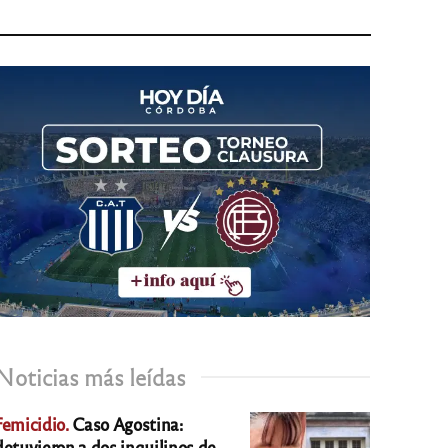
Noticias más leídas
Femicidio.
Caso Agostina:
detuvieron a dos inquilinos de