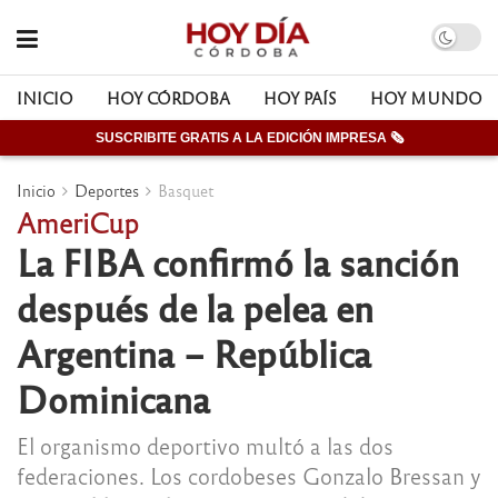
INICIO
HOY CÓRDOBA
HOY PAÍS
HOY MUNDO
SUSCRIBITE GRATIS A LA EDICIÓN IMPRESA 🗞
Inicio
Deportes
Basquet
AmeriCup
La FIBA confirmó la sanción
después de la pelea en
Argentina – República
Dominicana
El organismo deportivo multó a las dos
federaciones. Los cordobeses Gonzalo Bressan y