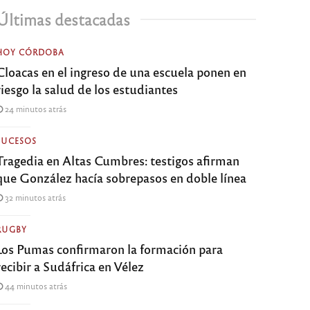
Últimas destacadas
HOY CÓRDOBA
Cloacas en el ingreso de una escuela ponen en
riesgo la salud de los estudiantes
24 minutos atrás
SUCESOS
Tragedia en Altas Cumbres: testigos afirman
que González hacía sobrepasos en doble línea
32 minutos atrás
RUGBY
Los Pumas confirmaron la formación para
recibir a Sudáfrica en Vélez
44 minutos atrás