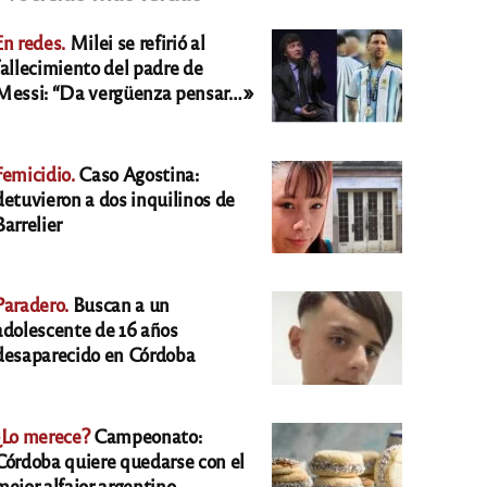
En redes.
Milei se refirió al
fallecimiento del padre de
Messi: “Da vergüenza pensar…»
Femicidio.
Caso Agostina:
detuvieron a dos inquilinos de
Barrelier
Paradero.
Buscan a un
adolescente de 16 años
desaparecido en Córdoba
¿Lo merece?
Campeonato:
Córdoba quiere quedarse con el
mejor alfajor argentino