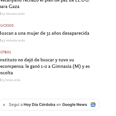
para Gaza
27 minutos atrás
SUCESOS
Buscan a una mujer de 31 años desaparecida
57 minutos atrás
FÚTBOL
Instituto no dejó de buscar y tuvo su
recompensa: le ganó 1-0 a Gimnasia (M) y es
escolta
13 horas atrás
+
Seguí a
Hoy Día Córdoba
en
Google News