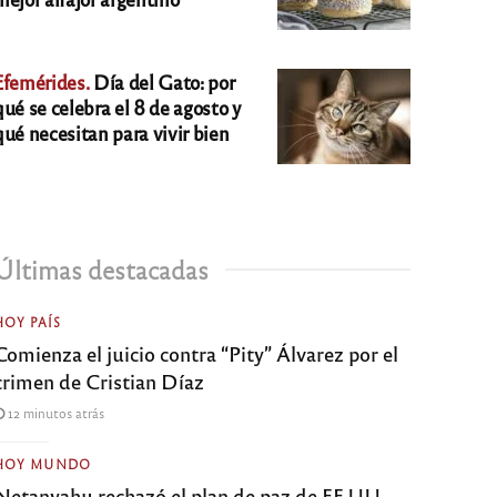
Efemérides.
Día del Gato: por
qué se celebra el 8 de agosto y
qué necesitan para vivir bien
Últimas destacadas
HOY PAÍS
Comienza el juicio contra “Pity” Álvarez por el
crimen de Cristian Díaz
12 minutos atrás
HOY MUNDO
Netanyahu rechazó el plan de paz de EE.UU.