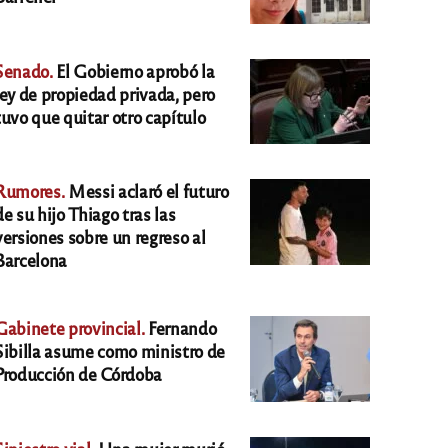
Senado.
El Gobierno aprobó la
ley de propiedad privada, pero
tuvo que quitar otro capítulo
Rumores.
Messi aclaró el futuro
de su hijo Thiago tras las
versiones sobre un regreso al
Barcelona
Gabinete provincial.
Fernando
Sibilla asume como ministro de
Producción de Córdoba