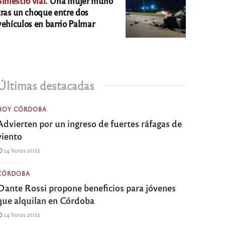
Siniestro vial.
Una mujer murió
tras un choque entre dos
vehículos en barrio Palmar
Últimas destacadas
HOY CÓRDOBA
Advierten por un ingreso de fuertes ráfagas de
viento
14 horas atrás
CÓRDOBA
Dante Rossi propone beneficios para jóvenes
que alquilan en Córdoba
14 horas atrás