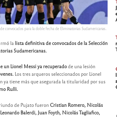
 de convocados para la doble fecha de Eliminatorias Sudamericanas.
irmó la
lista definitiva de convocados de la Selección
atorias Sudamericanas.
de un Lionel Messi ya recuperado
de una lesión
óvenes.
Los tres arqueros seleccionados por Lionel
en ya tiene más que asegurada la titularidad por sus
mo Rulli.
 oriundo de Pujato fueron
Cristian Romero, Nicolás
onardo Balerdi, Juan Foyth, Nicolás Tagliafico,