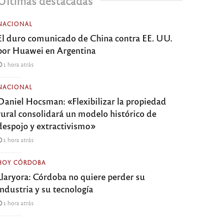
Últimas destacadas
NACIONAL
El duro comunicado de China contra EE. UU.
por Huawei en Argentina
1 hora atrás
NACIONAL
Daniel Hocsman: «Flexibilizar la propiedad
rural consolidará un modelo histórico de
despojo y extractivismo»
1 hora atrás
HOY CÓRDOBA
Llaryora: Córdoba no quiere perder su
industria y su tecnología
1 hora atrás