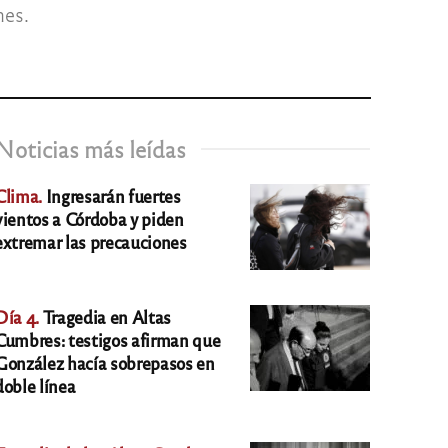
nes.
Noticias más leídas
Clima.
Ingresarán fuertes
vientos a Córdoba y piden
extremar las precauciones
Día 4.
Tragedia en Altas
Cumbres: testigos afirman que
González hacía sobrepasos en
doble línea