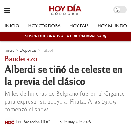
INICIO
HOY CÓRDOBA
HOY PAÍS
HOY MUNDO
SUSCRIBITE GRATIS A LA EDICIÓN IMPRESA 🗞
Inicio
Deportes
Fútbol
Banderazo
Alberdi se tiñó de celeste en
la previa del clásico
Miles de hinchas de Belgrano fueron al Gigante
para expresar su apoyo al Pirata. A las 19.05
comenzó el show.
Por
Redacción HDC
8 de mayo de 2026