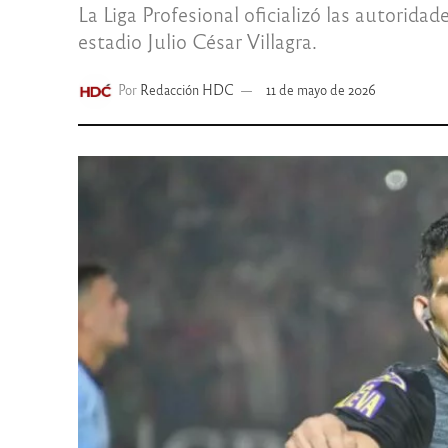
La Liga Profesional oficializó las autorida
estadio Julio César Villagra.
Por
Redacción HDC
11 de mayo de 2026