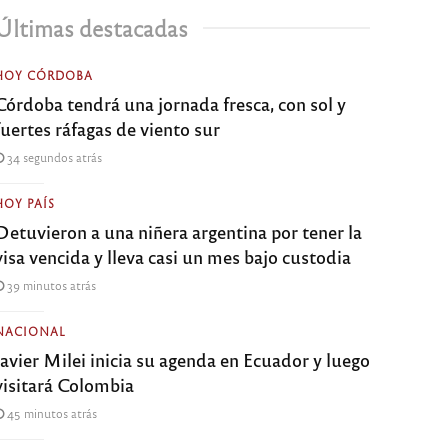
Últimas destacadas
HOY CÓRDOBA
Córdoba tendrá una jornada fresca, con sol y
fuertes ráfagas de viento sur
34 segundos atrás
HOY PAÍS
Detuvieron a una niñera argentina por tener la
visa vencida y lleva casi un mes bajo custodia
39 minutos atrás
NACIONAL
Javier Milei inicia su agenda en Ecuador y luego
visitará Colombia
45 minutos atrás