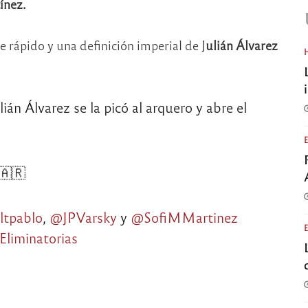
ínez.
 rápido y una definición imperial de J
ulián Álvarez
Álvarez se la picó al arquero y abre el
 🇦🇷
ltpablo
,
@JPVarsky
y
@SofiMMartinez
Eliminatorias