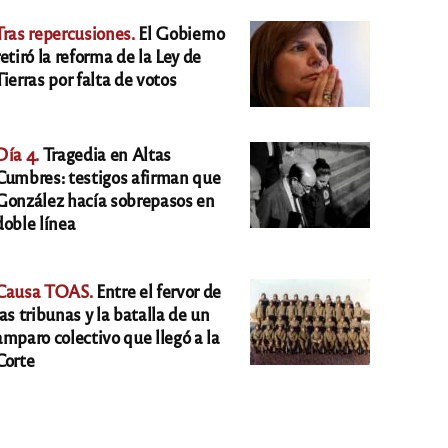
Tras repercusiones.
El Gobierno
retiró la reforma de la Ley de
Tierras por falta de votos
Día 4.
Tragedia en Altas
Cumbres: testigos afirman que
González hacía sobrepasos en
doble línea
Causa TOAS.
Entre el fervor de
las tribunas y la batalla de un
amparo colectivo que llegó a la
Corte