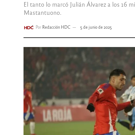
El tanto lo marcó Julián Álvarez a los 16 m
Mastantuono.
Por
Redacción HDC
5 de junio de 2025