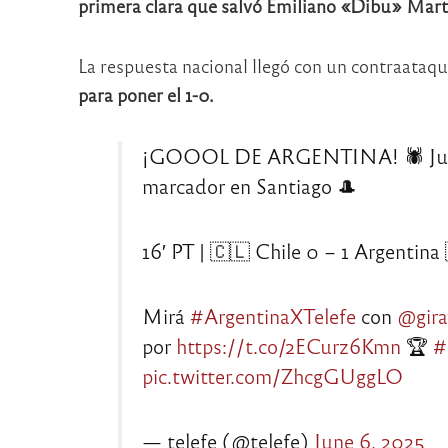
primera clara que salvó Emiliano «Dibu» Mart
La respuesta nacional llegó con un contraataque
para poner el 1-0.
¡GOOOL DE ARGENTINA! 🕷️ Julián 
marcador en Santiago 🎩
16′ PT | 🇨🇱 Chile 0 – 1 Argentina
Mirá
#ArgentinaXTelefe
con
@gira
por
https://t.co/2ECurz6Kmn
🏆
#
pic.twitter.com/ZhcgGUggLO
— telefe (@telefe)
June 6, 2025