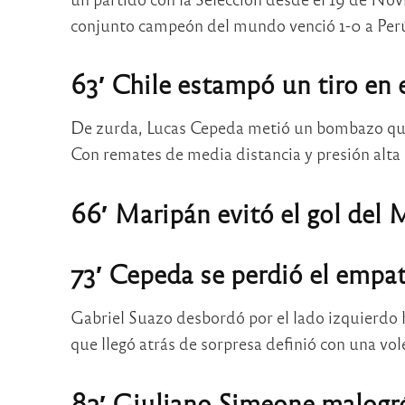
conjunto campeón del mundo venció 1-0 a Per
63′ Chile estampó un tiro en 
De zurda, Lucas Cepeda metió un bombazo que d
Con remates de media distancia y presión alta 
66′ Maripán evitó el gol del 
73′ Cepeda se perdió el empat
Gabriel Suazo desbordó por el lado izquierdo ha
que llegó atrás de sorpresa definió con una vole
82′ Giuliano Simeone malogró