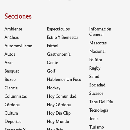
Secciones
Ambiente
Espectáculos
Información
General
Análisis
Estilo Y Bienestar
Mascotas
Automovilismo
Fútbol
Nacional
Autos
Gastronomía
Política
Azar
Gente
Rugby
Basquet
Golf
Salud
Boxeo
Hablemos Un Poco
Sociedad
Ciencia
Hockey
Sucesos
Columnistas
Hoy Comunidad
Tapa Del Día
Córdoba
Hoy Córdoba
Tecnología
Cultura
Hoy Día Clip
Tenis
Deportes
Hoy Mundo
Turismo
Economía Y
Hoy País