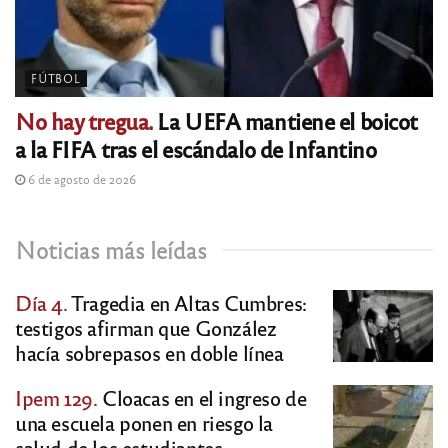
FÚTBOL
No hay tregua.
La UEFA mantiene el boicot
a la FIFA tras el escándalo de Infantino
6 de agosto de 2026
Noticias más leídas
Día 4.
Tragedia en Altas Cumbres:
testigos afirman que González
hacía sobrepasos en doble línea
Ipem 129.
Cloacas en el ingreso de
una escuela ponen en riesgo la
salud de los estudiantes