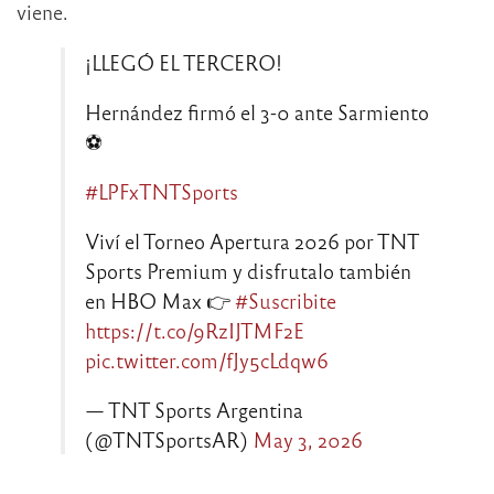
viene.
¡LLEGÓ EL TERCERO!
Hernández firmó el 3-0 ante Sarmiento
⚽
#LPFxTNTSports
Viví el Torneo Apertura 2026 por TNT
Sports Premium y disfrutalo también
en HBO Max 👉
#Suscribite
https://t.co/9RzIJTMF2E
pic.twitter.com/fJy5cLdqw6
— TNT Sports Argentina
(@TNTSportsAR)
May 3, 2026