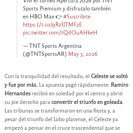
Viví el Torneo Apertura 2026 por TNT
Sports Premium y disfrutalo también
en HBO Max 👉
#Suscribite
https://t.co/9RzIJTMF2E
pic.twitter.com/tQdOuAHkeH
— TNT Sports Argentina
(@TNTSportsAR)
May 3, 2026
Con la tranquilidad del resultado, el
Celeste se soltó
y fue por más.
La apuesta pagó rápidamente:
Ramiro
Hernandes
recibió en soledad por el centro y abrió
su pie derecho para
convertir el triunfo en goleada
.
Las tribunas se transformaron en una fiesta y, a
pesar del triunfo del Lobo platense, el Celeste ya
empezó a pensar en el cruce trascendental que se