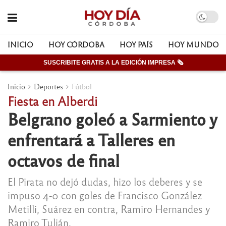
INICIO
HOY CÓRDOBA
HOY PAÍS
HOY MUNDO
SUSCRIBITE GRATIS A LA EDICIÓN IMPRESA 🗞
Inicio
Deportes
Fútbol
Fiesta en Alberdi
Belgrano goleó a Sarmiento y
enfrentará a Talleres en
octavos de final
El Pirata no dejó dudas, hizo los deberes y se
impuso 4-0 con goles de Francisco González
Metilli, Suárez en contra, Ramiro Hernandes y
Ramiro Tulián.