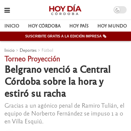
INICIO
HOY CÓRDOBA
HOY PAÍS
HOY MUNDO
SUSCRIBITE GRATIS A LA EDICIÓN IMPRESA 🗞
Inicio
Deportes
Fútbol
Torneo Proyección
Belgrano venció a Central
Córdoba sobre la hora y
estiró su racha
Gracias a un agónico penal de Ramiro Tulián, el
equipo de Norberto Fernández se impuso 1 a 0
en Villa Esquiú.