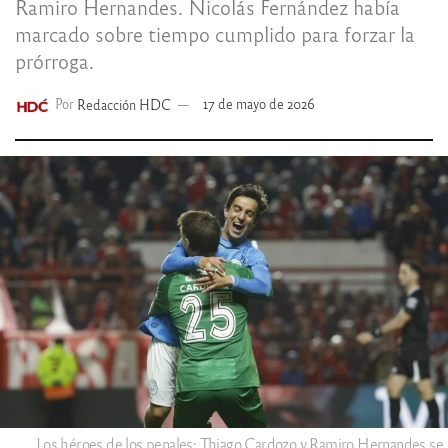
Ramiro Hernandes. Nicolás Fernández había
marcado sobre tiempo cumplido para forzar la
prórroga.
Por
Redacción HDC
17 de mayo de 2026
Los héroes de los penales: Thiago Cardozo y Ramiro Hernandes se