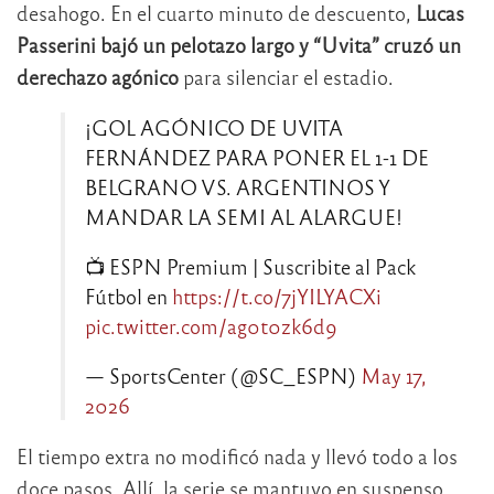
desahogo. En el cuarto minuto de descuento,
Lucas
Passerini bajó un pelotazo largo y “Uvita” cruzó un
derechazo agónico
para silenciar el estadio.
¡GOL AGÓNICO DE UVITA
FERNÁNDEZ PARA PONER EL 1-1 DE
BELGRANO VS. ARGENTINOS Y
MANDAR LA SEMI AL ALARGUE!
📺 ESPN Premium | Suscribite al Pack
Fútbol en
https://t.co/7jYILYACXi
pic.twitter.com/ag0t0zk6d9
— SportsCenter (@SC_ESPN)
May 17,
2026
El tiempo extra no modificó nada y llevó todo a los
doce pasos. Allí, la serie se mantuvo en suspenso