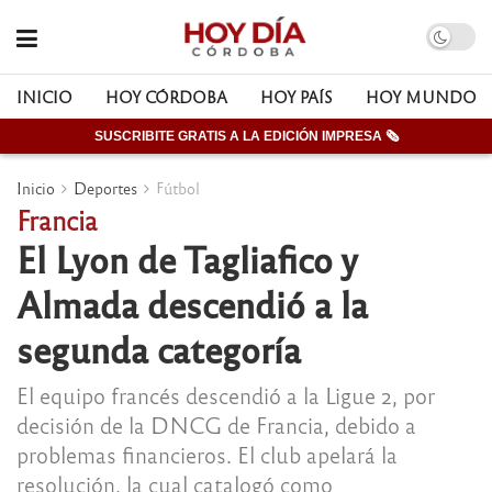
INICIO
HOY CÓRDOBA
HOY PAÍS
HOY MUNDO
SUSCRIBITE GRATIS A LA EDICIÓN IMPRESA 🗞
Inicio
Deportes
Fútbol
Francia
El Lyon de Tagliafico y
Almada descendió a la
segunda categoría
El equipo francés descendió a la Ligue 2, por
decisión de la DNCG de Francia, debido a
problemas financieros. El club apelará la
resolución, la cual catalogó como