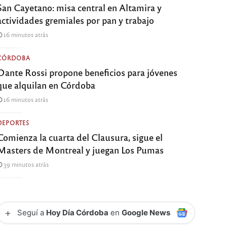
San Cayetano: misa central en Altamira y
actividades gremiales por pan y trabajo
16 minutos atrás
CÓRDOBA
Dante Rossi propone beneficios para jóvenes
que alquilan en Córdoba
16 minutos atrás
DEPORTES
Comienza la cuarta del Clausura, sigue el
Masters de Montreal y juegan Los Pumas
39 minutos atrás
+
Seguí a
Hoy Día Córdoba
en
Google News