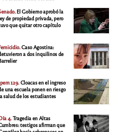
Senado.
El Gobierno aprobó la
ley de propiedad privada, pero
tuvo que quitar otro capítulo
Femicidio.
Caso Agostina:
detuvieron a dos inquilinos de
Barrelier
Ipem 129.
Cloacas en el ingreso
de una escuela ponen en riesgo
la salud de los estudiantes
Día 4.
Tragedia en Altas
Cumbres: testigos afirman que
González hacía sobrepasos en