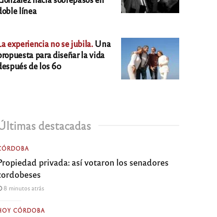
doble línea
La experiencia no se jubila.
Una
propuesta para diseñar la vida
después de los 60
Últimas destacadas
CÓRDOBA
Propiedad privada: así votaron los senadores
cordobeses
8 minutos atrás
HOY CÓRDOBA